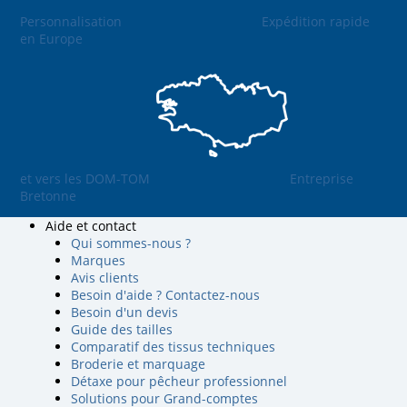
Personnalisation
Expédition rapide
en Europe
et vers les DOM-TOM
Entreprise
Bretonne
Aide et contact
Qui sommes-nous ?
Marques
Avis clients
Besoin d'aide ? Contactez-nous
Besoin d'un devis
Guide des tailles
Comparatif des tissus techniques
Broderie et marquage
Détaxe pour pêcheur professionnel
Solutions pour Grand-comptes