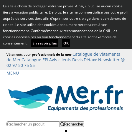
Le site a choisi de protéger votre vie privée. Ainsi, il n'utilise aucun cookie
tiers à vocation publicitaire. De plus, le site ne commercialise pas votre profil
auprès de services tiers afin d'optimiser votre ciblage dans et en dehors de
ce site. Le site utilise des cookies absolument nécessaires à son
fonctionnement. Conformément aux recommandations de la CNIL, les
cookies nécessaires au bon fonctionnement du site sont exemptés de
consentement.
En savoir plus
OK
Catalogue de vêtements
Vêtements pour
professionnels de la mer
de Mer
Catalogue EPI
Avis clients
Devis
Détaxe
Newsletter
😊
02 97 50 75 55
MENU
Rechercher