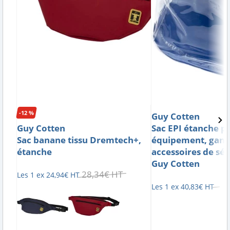
-12 %
Guy Cotten
Guy Cotten
Sac EPI étanche p
Sac banane tissu Dremtech+,
équipement, gants
étanche
accessoires de séc
Guy Cotten
28
,
34
€
HT
Les 1 ex
24
,
94
€
HT
Les 1 ex
40
,
83
€
HT