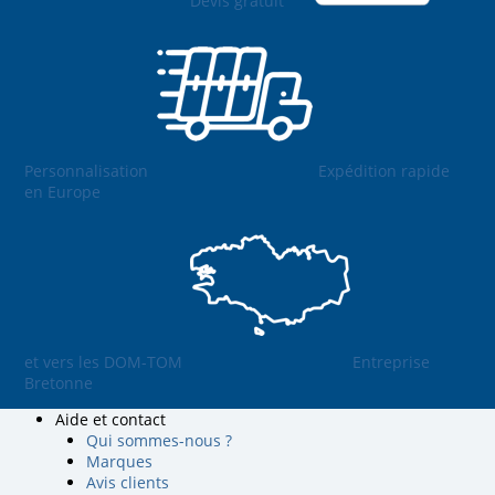
Devis gratuit
Personnalisation
Expédition rapide
en Europe
et vers les DOM-TOM
Entreprise
Bretonne
Aide et contact
Qui sommes-nous ?
Marques
Avis clients