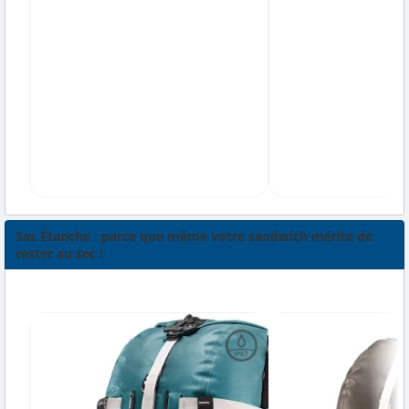
Sac Étanche : parce que même votre sandwich mérite de
rester au sec !