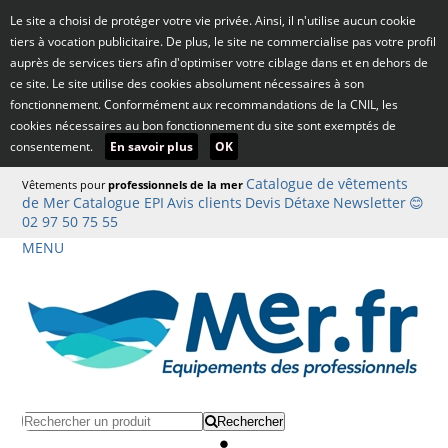
Le site a choisi de protéger votre vie privée. Ainsi, il n'utilise aucun cookie
tiers à vocation publicitaire. De plus, le site ne commercialise pas votre profil
auprès de services tiers afin d'optimiser votre ciblage dans et en dehors de
ce site. Le site utilise des cookies absolument nécessaires à son
fonctionnement. Conformément aux recommandations de la CNIL, les
cookies nécessaires au bon fonctionnement du site sont exemptés de
consentement.
En savoir plus
OK
Catalogue de vêtements
Vêtements pour
professionnels de la mer
de Mer
Catalogue EPI
Avis clients
Devis
Détaxe
Newsletter
😊
02 97 50 75 55
MENU
Rechercher