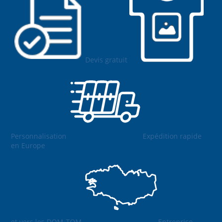
Devis gratuit
Personnalisation
Expédition rapide
en Europe
et vers les DOM-TOM
Entreprise