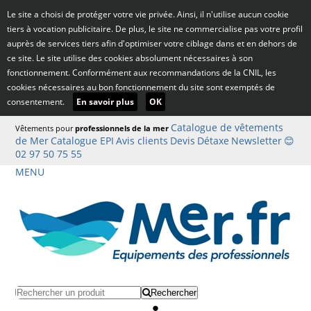
Le site a choisi de protéger votre vie privée. Ainsi, il n'utilise aucun cookie
tiers à vocation publicitaire. De plus, le site ne commercialise pas votre profil
auprès de services tiers afin d'optimiser votre ciblage dans et en dehors de
ce site. Le site utilise des cookies absolument nécessaires à son
fonctionnement. Conformément aux recommandations de la CNIL, les
cookies nécessaires au bon fonctionnement du site sont exemptés de
consentement.
En savoir plus
OK
Catalogue de vêtements
Vêtements pour
professionnels de la mer
de Mer
Catalogue EPI
Avis clients
Devis
Détaxe
Newsletter
😊
02 97 50 75 55
MENU
Rechercher