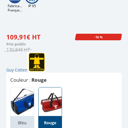
Fabrication
IP X5
Française
109
,
91
€
HT
-16 %
Prix public
130
,
84
€
HT
Guy Cotten
Couleur
Rouge
:
Bleu
Rouge