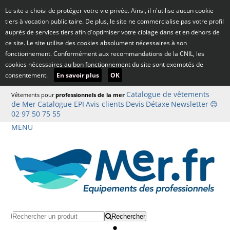
Le site a choisi de protéger votre vie privée. Ainsi, il n'utilise aucun cookie
tiers à vocation publicitaire. De plus, le site ne commercialise pas votre profil
auprès de services tiers afin d'optimiser votre ciblage dans et en dehors de
ce site. Le site utilise des cookies absolument nécessaires à son
fonctionnement. Conformément aux recommandations de la CNIL, les
cookies nécessaires au bon fonctionnement du site sont exemptés de
consentement.
En savoir plus
OK
Catalogue de vêtements
Vêtements pour
professionnels de la mer
de Mer
Catalogue EPI
Avis clients
Devis
Détaxe
Newsletter
😊
02 97 50 75 55
MENU
Rechercher