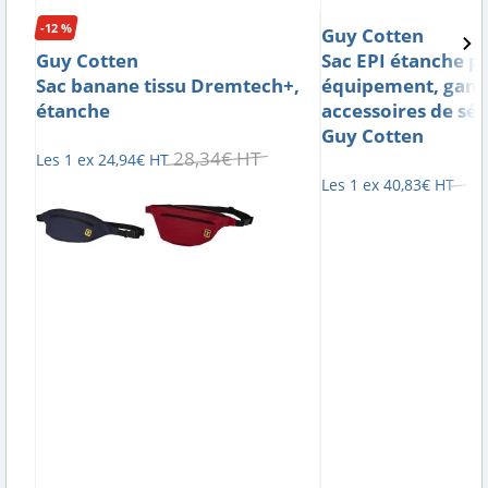
-12 %
Guy Cotten
Guy Cotten
Sac EPI étanche p
Sac banane tissu Dremtech+,
équipement, gants
étanche
accessoires de séc
Guy Cotten
28
,
34
€
HT
Les 1 ex
24
,
94
€
HT
Les 1 ex
40
,
83
€
HT