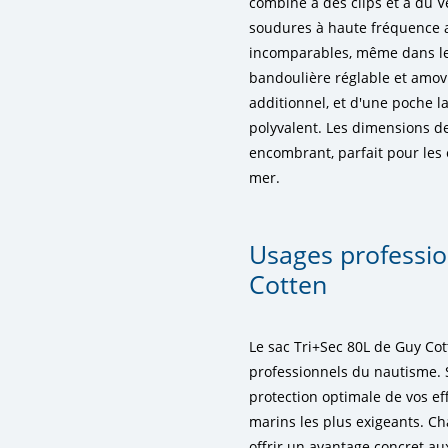
combiné à des clips et à du Ve
soudures à haute fréquence a
incomparables, même dans les
bandoulière réglable et amovi
additionnel, et d'une poche la
polyvalent. Les dimensions d
encombrant, parfait pour les 
mer.
Usages professio
Cotten
Le sac Tri+Sec 80L de Guy Cot
professionnels du nautisme. 
protection optimale de vos e
marins les plus exigeants. C
offrir un avantage concret aux