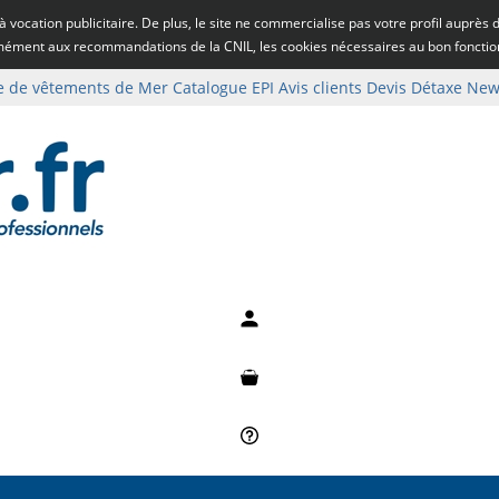
rs à vocation publicitaire. De plus, le site ne commercialise pas votre profil auprès
rmément aux recommandations de la CNIL, les cookies nécessaires au bon fonct
e de vêtements de Mer
Catalogue EPI
Avis clients
Devis
Détaxe
News
Mon compte
Mon panier
Besoin d'aide ?