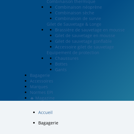
Combinaison thermique
Combinaison néoprène
Combinaison sèche
Combinaison de survie
Gilet de Sauvetage & Longe
Brassière de sauvetage en mousse
Gilet de sauvetage en mousse
Gilet de sauvetage gonflable
Accessoire gilet de sauvetage
Equipement de protection
Chaussures
Bottes
Gants
Bagagerie
Accessoires
Marques
Normes EPI
🔥 Magazine
Accueil
Bagagerie