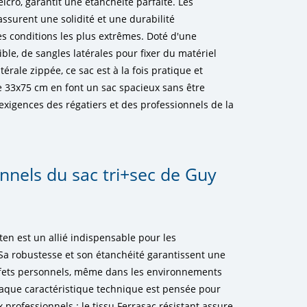
lcro, garantit une étanchéité parfaite. Les
ssurent une solidité et une durabilité
 conditions les plus extrêmes. Doté d'une
ble, de sangles latérales pour fixer du matériel
térale zippée, ce sac est à la fois pratique et
e 33x75 cm en font un sac spacieux sans être
exigences des régatiers et des professionnels de la
nnels du sac tri+sec de Guy
ten est un allié indispensable pour les
Sa robustesse et son étanchéité garantissent une
ffets personnels, même dans les environnements
haque caractéristique technique est pensée pour
 professionnels : le tissu Ferrasac résistant assure