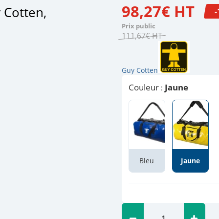
98
,
27
€
HT
 Cotten,
-
Prix public
111
,
67
€
HT
Guy Cotten
Couleur
Jaune
:
Bleu
Jaune