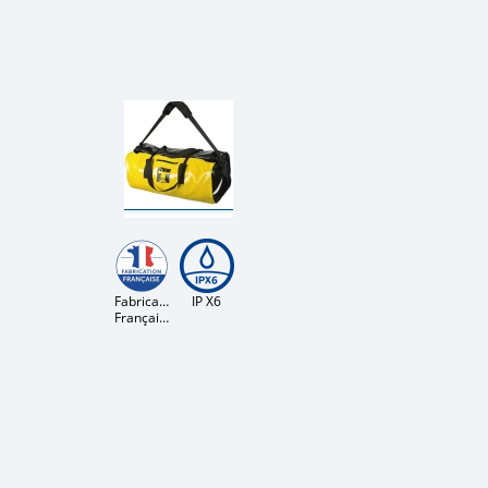
Fabrication
IP X6
Française