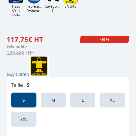
Tissu
Fabrication
Catégorie
EN 343
NYL+
Française
1
660g
117
,
75
€
HT
-10 %
Prix public
130
,
83
€
HT
Guy Cotten
Taille
S
:
S
M
L
XL
XXL