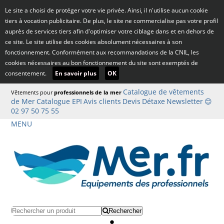
Le site a choisi de protéger votre vie privée. Ainsi, il n'utilise aucun cookie
tiers à vocation publicitaire. De plus, le site ne commercialise pas votre profil
auprès de services tiers afin d'optimiser votre ciblage dans et en dehors de
ce site. Le site utilise des cookies absolument nécessaires à son
fonctionnement. Conformément aux recommandations de la CNIL, les
cookies nécessaires au bon fonctionnement du site sont exemptés de
consentement.
En savoir plus
OK
Catalogue de vêtements
Vêtements pour
professionnels de la mer
de Mer
Catalogue EPI
Avis clients
Devis
Détaxe
Newsletter
😊
02 97 50 75 55
MENU
Rechercher