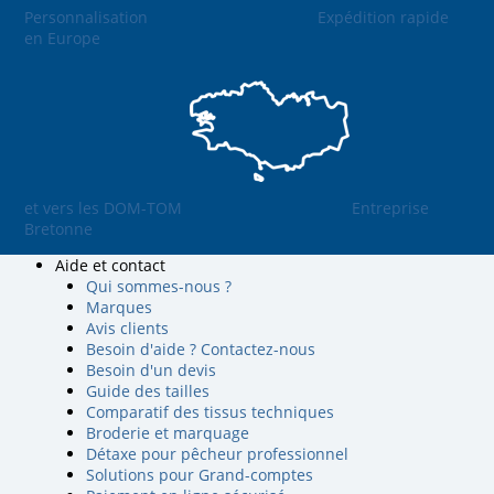
Personnalisation
Expédition rapide
en Europe
et vers les DOM-TOM
Entreprise
Bretonne
Aide et contact
Qui sommes-nous ?
Marques
Avis clients
Besoin d'aide ? Contactez-nous
Besoin d'un devis
Guide des tailles
Comparatif des tissus techniques
Broderie et marquage
Détaxe pour pêcheur professionnel
Solutions pour Grand-comptes