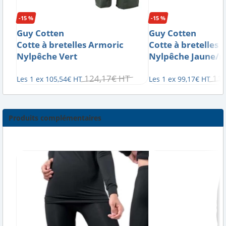
-15 %
-15 %
Guy Cotten
Guy Cotten
Cotte à bretelles Armoric
Cotte à bretelles a
Nylpêche Vert
Nylpêche Jaune/n
124
,
17
€
HT
11
Les 1 ex
105
,
54
€
HT
Les 1 ex
99
,
17
€
HT
Produits complémentaires