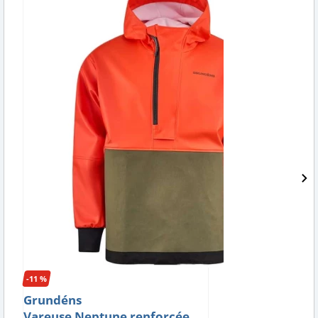
-11 %
Grundéns
Vareuse Neptune renforcée