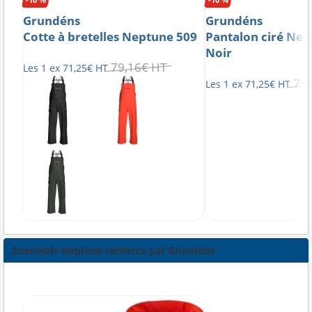
Grundéns
Grundéns
Cotte à bretelles Neptune 509
Pantalon ciré Nep
Noir
79
,
16
€
HT
Les 1 ex
71
,
25
€
HT
79
,
Les 1 ex
71
,
25
€
HT
Ensemble Neptune renforcé par Grundéns