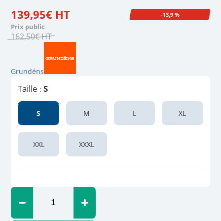
139
,
95
€
HT
-13,9 %
Prix public
162
,
50
€
HT
Grundéns
Taille
S
:
S
M
L
XL
XXL
XXXL