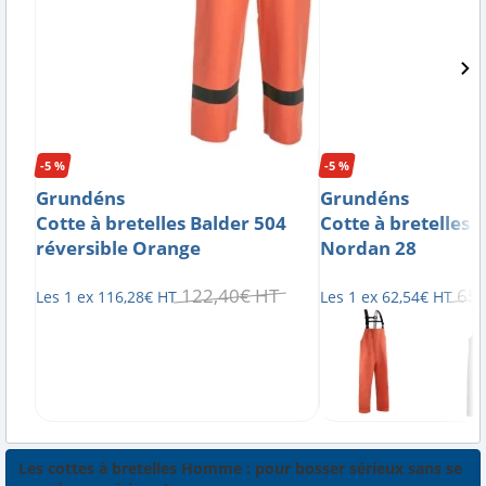
-5 %
-5 %
Grundéns
Grundéns
Cotte à bretelles Balder 504
Cotte à bretelles 
réversible Orange
Nordan 28
122
,
40
€
HT
65
,
Les 1 ex
116
,
28
€
HT
Les 1 ex
62
,
54
€
HT
Les cottes à bretelles Homme : pour bosser sérieux sans se