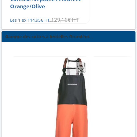
Orange/Olive
129
,
16
€
HT
Les 1 ex
114
,
95
€
HT
Gamme des cottes à bretelles Grundéns