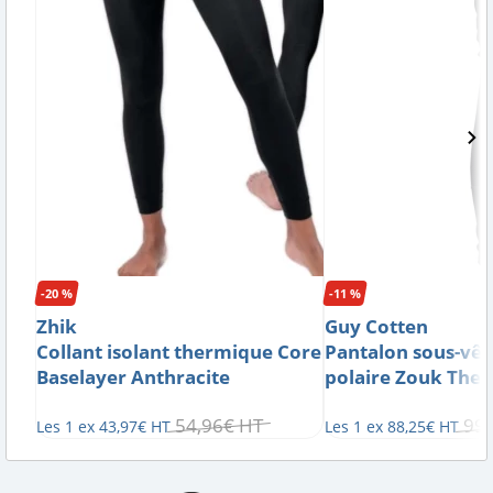
-20 %
-11 %
Zhik
Guy Cotten
Collant isolant thermique Core
Pantalon sous-vê
Baselayer Anthracite
polaire Zouk The
54
,
96
€
HT
99
,
Les 1 ex
43
,
97
€
HT
Les 1 ex
88
,
25
€
HT