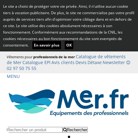
Le site a choisi de protéger votre vie privée. Ainsi, il n'utilise aucun cookie
tiers à vocation publicitaire. De plus, le site ne commercialise pas votre profil
auprès de services tiers afin d'optimiser votre ciblage dans et en dehors de
ce site. Le site utilise des cookies absolument nécessaires à son
fonctionnement. Conformément aux recommandations de la CNIL, les
cookies nécessaires au bon fonctionnement du site sont exemptés de
consentement.
En savoir plus
OK
Catalogue de vêtements
Vêtements pour
professionnels de la mer
de Mer
Catalogue EPI
Avis clients
Devis
Détaxe
Newsletter
😊
02 97 50 75 55
MENU
Rechercher