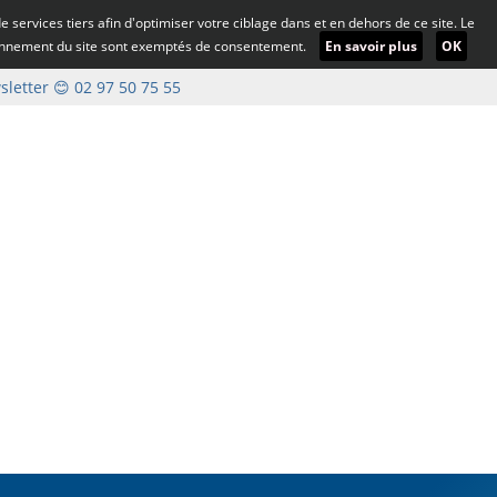
 de services tiers afin d'optimiser votre ciblage dans et en dehors de ce site. Le
ionnement du site sont exemptés de consentement.
En savoir plus
OK
letter
😊 02 97 50 75 55