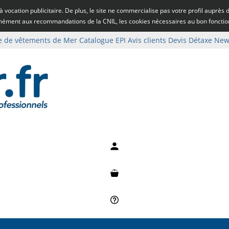
rs à vocation publicitaire. De plus, le site ne commercialise pas votre profil auprès
rmément aux recommandations de la CNIL, les cookies nécessaires au bon fonct
e de vêtements de Mer
Catalogue EPI
Avis clients
Devis
Détaxe
News
Mon compte
Mon panier
Besoin d'aide ?