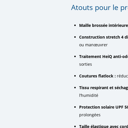
Atouts pour le p
Maille brossée intérieure
Construction stretch 4 di
ou manœuvrer
Traitement HeiQ anti-od
sorties
Coutures flatlock :
réduc
Tissu respirant et séchag
l’humidité
Protection solaire UPF 50
prolongées
Taille élastique avec cord