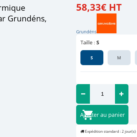
58
,
33
€
HT
ermique
ar Grundéns,
Grundéns
Taille
S
:
S
M
Ajouter au panier
Expédition standard : 2 jour(s)