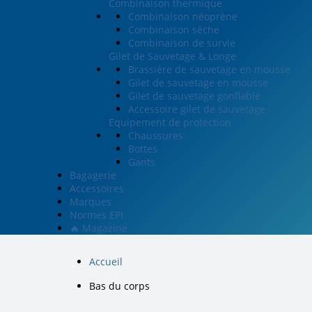
Combinaison thermique
Combinaison néoprène
Combinaison sèche
Combinaison de survie
Gilet de Sauvetage & Longe
Brassière de sauvetage en mousse
Gilet de sauvetage en mousse
Gilet de sauvetage gonflable
Accessoire gilet de sauvetage
Equipement de protection
Chaussures
Bottes
Gants
Bagagerie
Accessoires
Marques
Normes EPI
🔥 Magazine
Accueil
Bas du corps