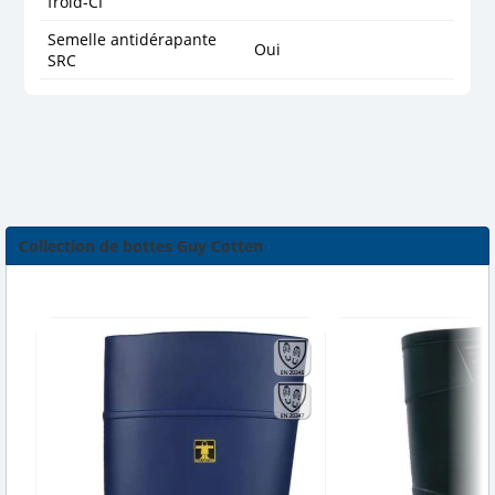
froid-CI
Semelle antidérapante
Oui
SRC
Collection de bottes Guy Cotten