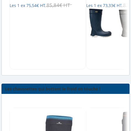
85
,
84
€
HT
83
,
Les 1 ex
75
,
54
€
HT
Les 1 ex
73
,
33
€
HT
Les chaussettes qui bottent le froid en touche !