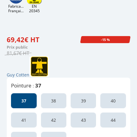
Fabrication
EN
Française
20345
69
,
42
€
HT
-15 %
Prix public
81
,
67
€
HT
Guy Cotten
Pointure
37
:
37
38
39
40
41
42
43
44