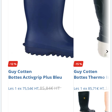
-12 %
-15 %
Guy Cotten
Guy Cotten
Bottes Activgrip Plus Bleu
Bottes Thermo Iso
85
,
84
€
HT
10
Les 1 ex
75
,
54
€
HT
Les 1 ex
85
,
71
€
HT