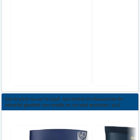
Sur le pont ou sur le quai, nos bottes et chaussures de
sécurité gardent vos orteils en un seul morceau ! 🥾⚓