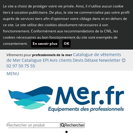
Le site a choisi de protéger votre vie privée. Ainsi, il n'utilise aucun cookie
tiers à vocation publicitaire. De plus, le site ne commercialise pas votre profil
auprès de services tiers afin d'optimiser votre ciblage dans et en dehors de
ce site. Le site utilise des cookies absolument nécessaires à son
fonctionnement. Conformément aux recommandations de la CNIL, les
cookies nécessaires au bon fonctionnement du site sont exemptés de
consentement.
En savoir plus
OK
Catalogue de vêtements
Vêtements pour
professionnels de la mer
de Mer
Catalogue EPI
Avis clients
Devis
Détaxe
Newsletter
😊
02 97 50 75 55
MENU
Rechercher