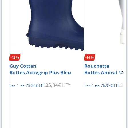
-12 %
-16 %
Guy Cotten
Rouchette
Bottes Activgrip Plus Bleu
Bottes Amiral Mar
85
,
84
€
HT
91
,
Les 1 ex
75
,
54
€
HT
Les 1 ex
76
,
92
€
HT