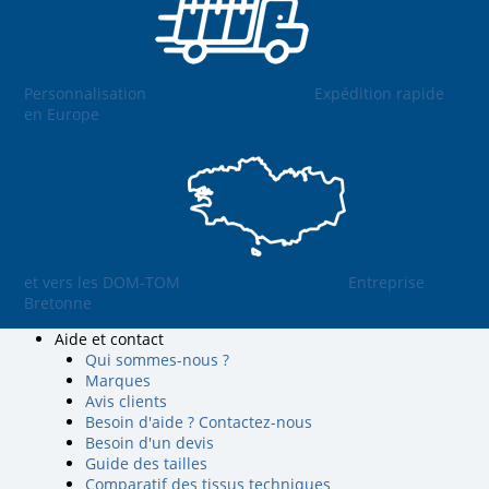
Personnalisation
Expédition rapide
en Europe
et vers les DOM-TOM
Entreprise
Bretonne
Aide et contact
Qui sommes-nous ?
Marques
Avis clients
Besoin d'aide ? Contactez-nous
Besoin d'un devis
Guide des tailles
Comparatif des tissus techniques