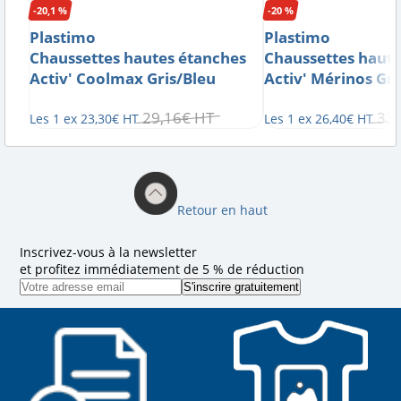
-20,1 %
-20 %
Plastimo
Plastimo
Chaussettes hautes étanches
Chaussettes haute
Activ' Coolmax Gris/Bleu
Activ' Mérinos Gr
29
,
16
€
HT
33
,
Les 1 ex
23
,
30
€
HT
Les 1 ex
26
,
40
€
HT
Retour en haut
Inscrivez-vous à la newsletter
et profitez immédiatement de 5 % de réduction