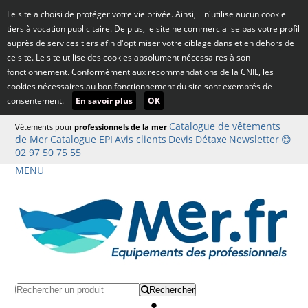
Le site a choisi de protéger votre vie privée. Ainsi, il n'utilise aucun cookie
tiers à vocation publicitaire. De plus, le site ne commercialise pas votre profil
auprès de services tiers afin d'optimiser votre ciblage dans et en dehors de
ce site. Le site utilise des cookies absolument nécessaires à son
fonctionnement. Conformément aux recommandations de la CNIL, les
cookies nécessaires au bon fonctionnement du site sont exemptés de
consentement.
En savoir plus
OK
Catalogue de vêtements
Vêtements pour
professionnels de la mer
de Mer
Catalogue EPI
Avis clients
Devis
Détaxe
Newsletter
😊
02 97 50 75 55
MENU
Rechercher