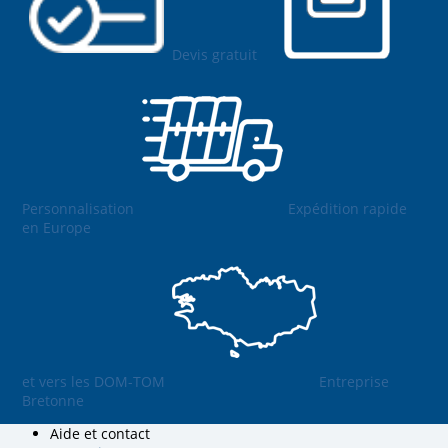
Devis gratuit
Personnalisation
Expédition rapide
en Europe
et vers les DOM-TOM
Entreprise
Bretonne
Aide et contact