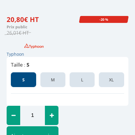
20
,
80
€
HT
-20 %
Prix public
26
,
01
€
HT
Typhoon
Taille
S
:
S
M
L
XL