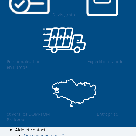
Devis gratuit
Personnalisation
Expédition rapide
en Europe
et vers les DOM-TOM
Entreprise
Bretonne
Aide et contact
Qui sommes-nous ?