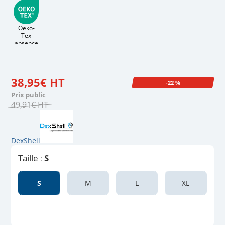
Oeko-
Tex
absence
de
produits
toxiques
38
,
95
€
HT
-22 %
Prix public
49
,
91
€
HT
DexShell
Taille
S
:
S
M
L
XL