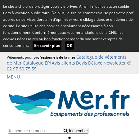
Le site a choisi de protéger votre vie privée. Ainsi, il n'utilise aucun cookie
tiers à vocation publicitaire. De plus, le site ne commercialise pas votre profil
auprès de services tiers afin d'optimiser votre ciblage dans et en dehors de
ce site. Le site utilise des cookies absolument nécessaires à son
fonctionnement. Conformément aux recommandations de la CNIL, les
cookies nécessaires au bon fonctionnement du site sont exemptés de
consentement.
En savoir plus
OK
Catalogue de vêtements
Vêtements pour
professionnels de la mer
de Mer
Catalogue EPI
Avis clients
Devis
Détaxe
Newsletter
😊
02 97 50 75 55
MENU
Rechercher