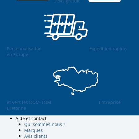
Devis gratuit
Personnalisation
Expédition rapide
en Europe
et vers les DOM-TOM
Entreprise
Bretonne
Aide et contact
Qui sommes-nous ?
Marques
Avis clients