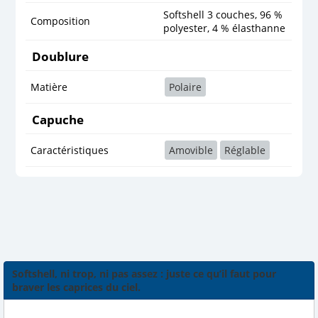
Softshell 3 couches, 96 %
Composition
polyester, 4 % élasthanne
Doublure
Matière
Polaire
Capuche
Caractéristiques
Amovible
Réglable
Softshell, ni trop, ni pas assez : juste ce qu’il faut pour
braver les caprices du ciel.