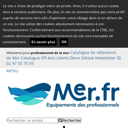
Le site a choisi de protéger votre vie privée. Ainsi, il n'utilise aucun cookie
tiers à vocation publicitaire. De plus, le site ne commercialise pas votre profil
auprès de services tiers afin d'optimiser votre ciblage dans et en dehors de
ce site. Le site utilise des cookies absolument nécessaires à son
fonctionnement. Conformément aux recommandations de la CNIL, les
cookies nécessaires au bon fonctionnement du site sont exemptés de
consentement.
En savoir plus
OK
Catalogue de vêtements
Vêtements pour
professionnels de la mer
de Mer
Catalogue EPI
Avis clients
Devis
Détaxe
Newsletter
😊
02 97 50 75 55
MENU
Rechercher