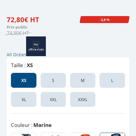
72
,
80
€
HT
-2,8 %
Prix public
74
,
90
€
HT
All Océan
Taille
XS
:
XS
S
M
L
XL
XXL
XXXL
Couleur
Marine
: