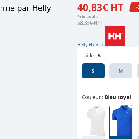
40
,
83
€
HT
mme par Helly
-
Prix public
58
,
33
€
HT
Helly Hansen
Taille
S
:
S
M
Couleur
Bleu royal
: