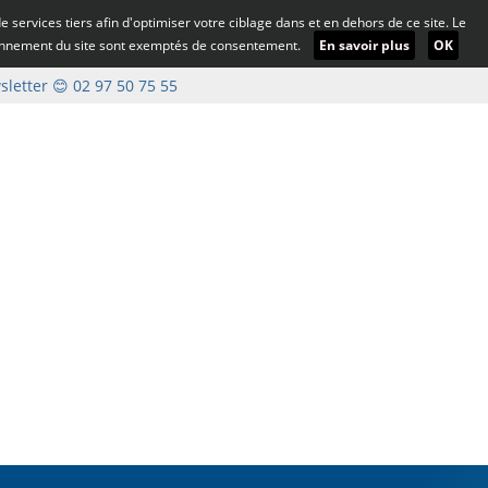
 de services tiers afin d'optimiser votre ciblage dans et en dehors de ce site. Le
ionnement du site sont exemptés de consentement.
En savoir plus
OK
letter
😊 02 97 50 75 55