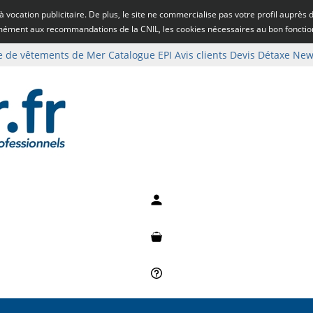
rs à vocation publicitaire. De plus, le site ne commercialise pas votre profil auprès
rmément aux recommandations de la CNIL, les cookies nécessaires au bon fonct
e de vêtements de Mer
Catalogue EPI
Avis clients
Devis
Détaxe
News
Mon compte
Mon panier
Besoin d'aide ?