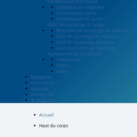
Combinaison thermique
Combinaison néoprène
Combinaison sèche
Combinaison de survie
Gilet de Sauvetage & Longe
Brassière de sauvetage en mousse
Gilet de sauvetage en mousse
Gilet de sauvetage gonflable
Accessoire gilet de sauvetage
Equipement de protection
Chaussures
Bottes
Gants
Bagagerie
Accessoires
Marques
Normes EPI
🔥 Magazine
Accueil
Haut du corps