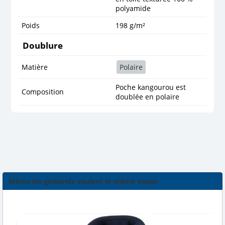
polyamide
Poids
198 g/m²
Doublure
Matière
Polaire
Poche kangourou est
Composition
doublée en polaire
Même les goélands veulent le même sweat