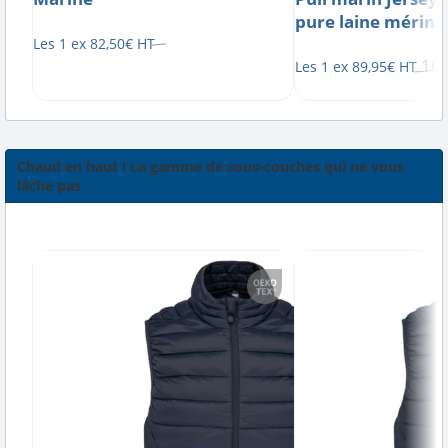
pure laine mérino
Les 1 ex
82
,
50
€
HT
10
Les 1 ex
89
,
95
€
HT
Chaud en haut ! La gamme de sous-couches qui ne vous
lâche pas