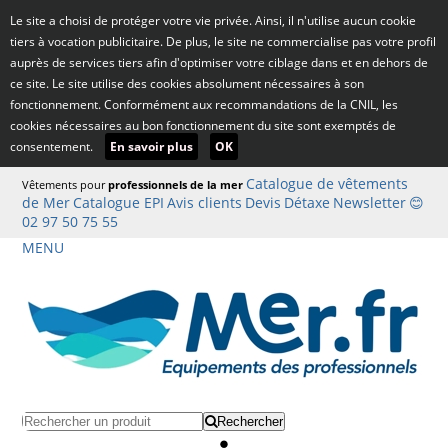
Le site a choisi de protéger votre vie privée. Ainsi, il n'utilise aucun cookie
tiers à vocation publicitaire. De plus, le site ne commercialise pas votre profil
auprès de services tiers afin d'optimiser votre ciblage dans et en dehors de
ce site. Le site utilise des cookies absolument nécessaires à son
fonctionnement. Conformément aux recommandations de la CNIL, les
cookies nécessaires au bon fonctionnement du site sont exemptés de
consentement.
En savoir plus
OK
Catalogue de vêtements
Vêtements pour
professionnels de la mer
de Mer
Catalogue EPI
Avis clients
Devis
Détaxe
Newsletter
😊
02 97 50 75 55
MENU
Rechercher