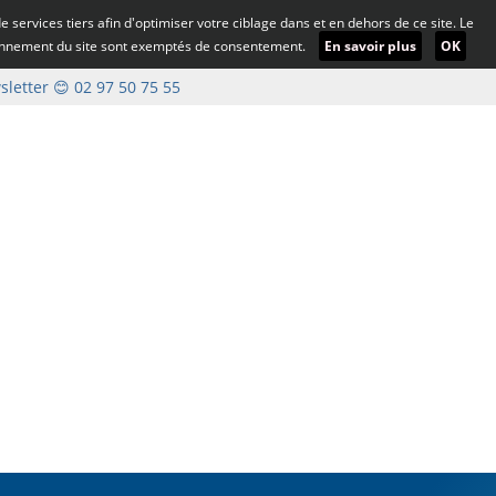
 de services tiers afin d'optimiser votre ciblage dans et en dehors de ce site. Le
ionnement du site sont exemptés de consentement.
En savoir plus
OK
letter
😊 02 97 50 75 55