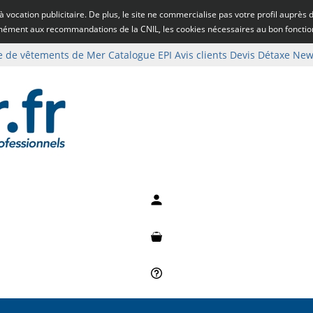
rs à vocation publicitaire. De plus, le site ne commercialise pas votre profil auprès
rmément aux recommandations de la CNIL, les cookies nécessaires au bon fonct
e de vêtements de Mer
Catalogue EPI
Avis clients
Devis
Détaxe
News
Mon compte
Mon panier
Besoin d'aide ?