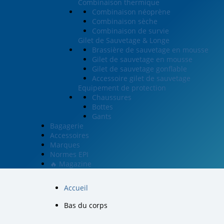
Combinaison thermique
Combinaison néoprène
Combinaison sèche
Combinaison de survie
Gilet de Sauvetage & Longe
Brassière de sauvetage en mousse
Gilet de sauvetage en mousse
Gilet de sauvetage gonflable
Accessoire gilet de sauvetage
Equipement de protection
Chaussures
Bottes
Gants
Bagagerie
Accessoires
Marques
Normes EPI
🔥 Magazine
Accueil
Bas du corps