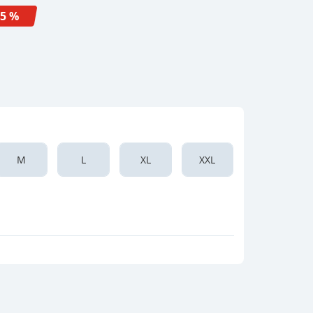
-5 %
M
L
XL
XXL