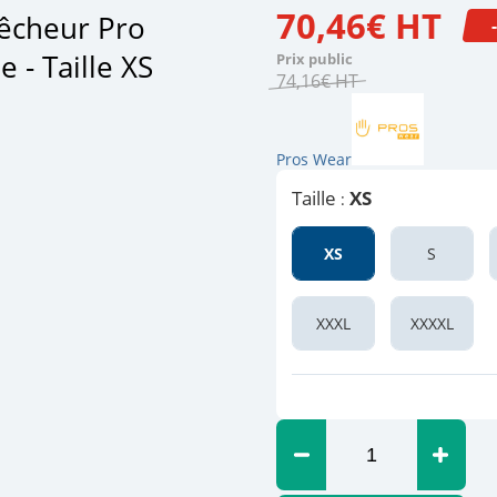
70
,
46
€
HT
Pêcheur Pro
 - Taille XS
Prix public
74
,
16
€
HT
Pros Wear
Taille
XS
:
XS
S
XXXL
XXXXL