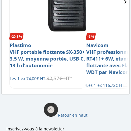
-20,1 %
-6 %
Plastimo
Navicom
VHF portable flottante SX-350+
VHF professionnel
3,5 W, moyenne portée, USB-C,
RT411+ 6W, étanch
13 h d’autonomie
flottante avec Fla
WDT par Navicom
92
,
57
€
HT
Les 1 ex
74
,
00
€
HT
1
Les 1 ex
116
,
72
€
HT
Retour en haut
Inscrivez-vous à la newsletter