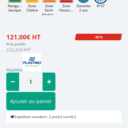
Navigation
Zone
Zone
Zone
Garantie
IP X7
basique
Côtière
Semi-
Hauturière
2 ans
Hauturière
121
,
00
€
HT
-20 %
Prix public
151
,
31
€
HT
Plastimo
Ajouter au panier
Expédition standard : 2 jour(s) ouvré(s)