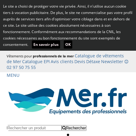
Le site a choisi de protéger votre vie privée. Ainsi, il n'utilise aucun cookie
tiers à vocation publicitaire. De plus, le site ne commercialise pas votre profil
auprès de services tiers afin d'optimiser votre ciblage dans et en dehors de
ce site. Le site utilise des cookies absolument nécessaires à son
fonctionnement. Conformément aux recommandations de la CNIL, les
cookies nécessaires au bon fonctionnement du site sont exemptés de
consentement.
En savoir plus
OK
Catalogue de vêtements
Vêtements pour
professionnels de la mer
de Mer
Catalogue EPI
Avis clients
Devis
Détaxe
Newsletter
😊
02 97 50 75 55
MENU
Rechercher