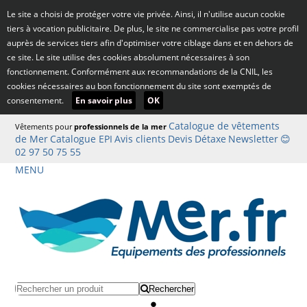
Le site a choisi de protéger votre vie privée. Ainsi, il n'utilise aucun cookie
tiers à vocation publicitaire. De plus, le site ne commercialise pas votre profil
auprès de services tiers afin d'optimiser votre ciblage dans et en dehors de
ce site. Le site utilise des cookies absolument nécessaires à son
fonctionnement. Conformément aux recommandations de la CNIL, les
cookies nécessaires au bon fonctionnement du site sont exemptés de
consentement.
En savoir plus
OK
Catalogue de vêtements
Vêtements pour
professionnels de la mer
de Mer
Catalogue EPI
Avis clients
Devis
Détaxe
Newsletter
😊
02 97 50 75 55
MENU
Rechercher