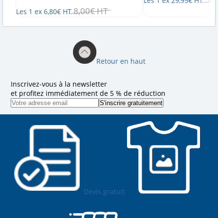
Les 1 ex
29
,
95
€
HT
8
,
00
€
HT
Les 1 ex
6
,
80
€
HT
Retour en haut
Inscrivez-vous à la newsletter
et profitez immédiatement de 5 % de réduction
Devis gratuit