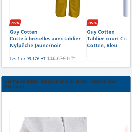
-15 %
-15 %
Guy Cotten
Guy Cotten
Cotte à bretelles avec tablier
Tablier court Cra
Nylpêche Jaune/noir
Cotten, Bleu
116
,
67
€
HT
Les 1 ex
99
,
17
€
HT
Les manchettes : parce qu’un bras au sec, c’est un bras
heureux !