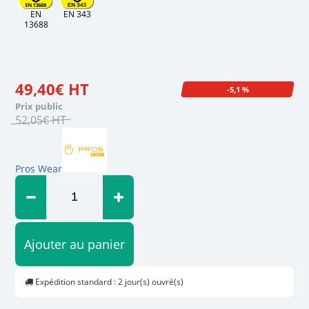
EN
EN 343
13688
49
,
40
€
HT
-5,1 %
Prix public
52
,
05
€
HT
Pros Wear
Ajouter au panier
Expédition standard : 2 jour(s) ouvré(s)