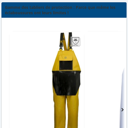
Gamme des tabliers de protection : Parce que même les
éclaboussures ont leurs limites !