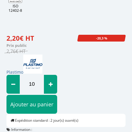
ISO
12402-8
2
,
20
€
HT
-20,3 %
Prix public
2
,
76
€
HT
Plastimo
Ajouter au panier
Expédition standard : 2 jour(s) ouvré(s)
Information :