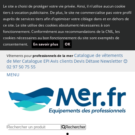
Le site a choisi de protéger votre vie privée. Ainsi, il n'utilise aucun cookie
tiers à vocation publicitaire. De plus, le site ne commercialise pas votre profil
auprès de services tiers afin d'optimiser votre ciblage dans et en dehors de
ce site. Le site utilise des cookies absolument nécessaires à son
fonctionnement. Conformément aux recommandations de la CNIL, les
cookies nécessaires au bon fonctionnement du site sont exemptés de
consentement.
En savoir plus
OK
Catalogue de vêtements
Vêtements pour
professionnels de la mer
de Mer
Catalogue EPI
Avis clients
Devis
Détaxe
Newsletter
😊
02 97 50 75 55
MENU
Rechercher