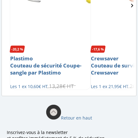
-20,2 %
-17,6 %
Plastimo
Crewsaver
Couteau de sécurité Coupe-
Couteau de survie
sangle par Plastimo
Crewsaver
13
,
28
€
HT
26
,
Les 1 ex
10
,
60
€
HT
Les 1 ex
21
,
95
€
HT
Retour en haut
Inscrivez-vous à la newsletter