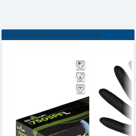
Des gants costauds pour des mains en or ! 😊