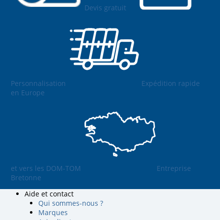
Devis gratuit
Personnalisation
Expédition rapide
en Europe
et vers les DOM-TOM
Entreprise
Bretonne
Aide et contact
Qui sommes-nous ?
Marques