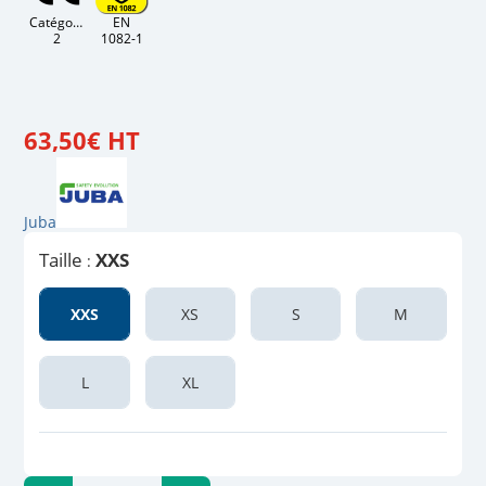
Catégorie
EN
2
1082-1
63
,
50
€
HT
Juba
Taille
XXS
:
XXS
XS
S
M
L
XL