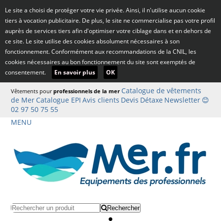
Le site a choisi de protéger votre vie privée. Ainsi, il n'utilise aucun cookie
tiers à vocation publicitaire. De plus, le site ne commercialise pas votre profil
auprès de services tiers afin d'optimiser votre ciblage dans et en dehors de
ce site. Le site utilise des cookies absolument nécessaires à son
fonctionnement. Conformément aux recommandations de la CNIL, les
cookies nécessaires au bon fonctionnement du site sont exemptés de
consentement.
En savoir plus
OK
Catalogue de vêtements
Vêtements pour
professionnels de la mer
de Mer
Catalogue EPI
Avis clients
Devis
Détaxe
Newsletter
😊
02 97 50 75 55
MENU
Rechercher