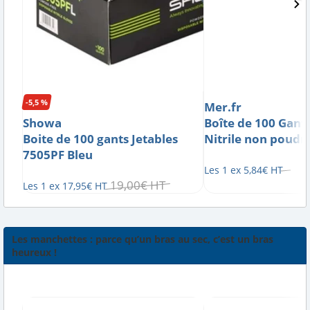
-5,5 %
Mer.fr
Showa
Boîte de 100 Gants
Boite de 100 gants Jetables
7505PF Bleu
Les 1 ex
5
,
84
€
HT
19
,
00
€
HT
Les 1 ex
17
,
95
€
HT
Les manchettes : parce qu’un bras au sec, c’est un bras
heureux !