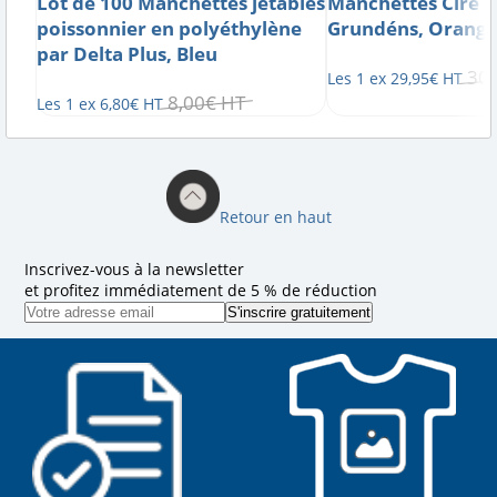
Lot de 100 Manchettes jetables
Manchettes Ciré B
poissonnier en polyéthylène
Grundéns, Orang
par Delta Plus, Bleu
30
,
Les 1 ex
29
,
95
€
HT
8
,
00
€
HT
Les 1 ex
6
,
80
€
HT
Retour en haut
Inscrivez-vous à la newsletter
et profitez immédiatement de 5 % de réduction