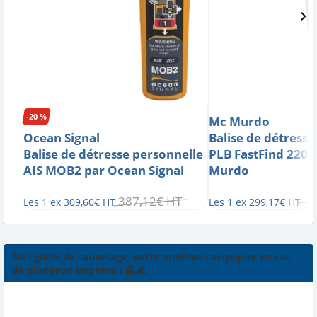
-20 %
Mc Murdo
Ocean Signal
Balise de détresse
Balise de détresse personnelle
PLB FastFind 220 
AIS MOB2 par Ocean Signal
Murdo
387
,
12
€
HT
Les 1 ex
309
,
60
€
HT
Les 1 ex
299
,
17
€
HT
Nos gilets de sauvetage, votre meilleur coéquipier en cas
de plongeon imprévu ! 🦺🌊