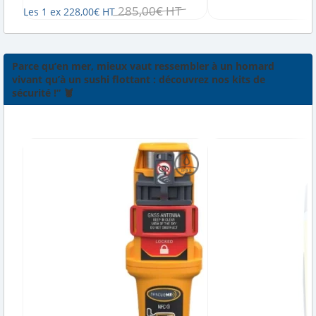
285
,
00
€
HT
Les 1 ex
228
,
00
€
HT
Parce qu’en mer, mieux vaut ressembler à un homard
vivant qu’à un sushi flottant : découvrez nos kits de
sécurité !” 🦞