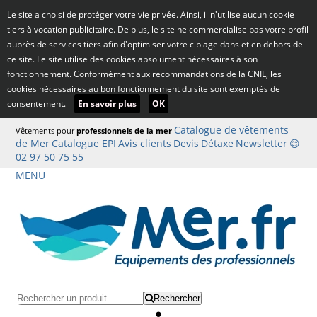
Le site a choisi de protéger votre vie privée. Ainsi, il n'utilise aucun cookie
tiers à vocation publicitaire. De plus, le site ne commercialise pas votre profil
auprès de services tiers afin d'optimiser votre ciblage dans et en dehors de
ce site. Le site utilise des cookies absolument nécessaires à son
fonctionnement. Conformément aux recommandations de la CNIL, les
cookies nécessaires au bon fonctionnement du site sont exemptés de
consentement.
En savoir plus
OK
Catalogue de vêtements
Vêtements pour
professionnels de la mer
de Mer
Catalogue EPI
Avis clients
Devis
Détaxe
Newsletter
😊
02 97 50 75 55
MENU
Rechercher