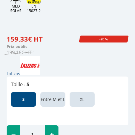
MED
EN
SOLAS
15027-2
159
,
33
€
HT
-20 %
Prix public
199
,
16
€
HT
Lalizas
Taille
S
:
S
Entre M et L
XL