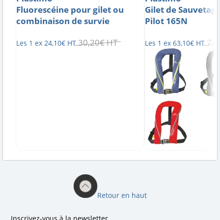
Fluorescéine pour gilet ou
Gilet de Sauvetag
combinaison de survie
Pilot 165N
30
,
20
€
HT
78
,
Les 1 ex
24
,
10
€
HT
Les 1 ex
63
,
10
€
HT
Retour en haut
Inscrivez-vous à la newsletter