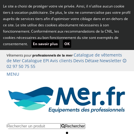
Le site a choisi de protéger votre vie privée. Ainsi, il n'utilise aucun cookie
tiers à vocation publicitaire. De plus, le site ne commercialise pas votre profil
auprès de services tiers afin d'optimiser votre ciblage dans et en dehors de
ce site. Le site utilise des cookies absolument nécessaires à son
fonctionnement. Conformément aux recommandations de la CNIL, les
cookies nécessaires au bon fonctionnement du site sont exemptés de
consentement.
En savoir plus
OK
Catalogue de vêtements
Vêtements pour
professionnels de la mer
de Mer
Catalogue EPI
Avis clients
Devis
Détaxe
Newsletter
😊
02 97 50 75 55
MENU
Rechercher