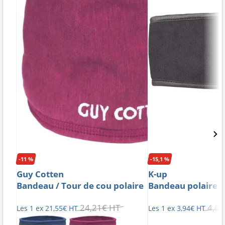
-11 %
-15,1 %
Guy Cotten
K-up
Bandeau / Tour de cou polaire
Bandeau polaire
24
,
21
€
HT
4
,
64
Les 1 ex
21
,
55
€
HT
Les 1 ex
3
,
94
€
HT