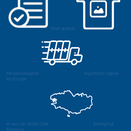
Devis gratuit
Personnalisation
Expédition rapide
en Europe
et vers les DOM-TOM
Entreprise
Bretonne